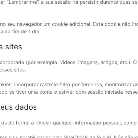
ar “Lembrar-me”, a sua sessão irá persistir durante duas s
 no seu navegador um cookie adicional. Este cookie não in
a ao fim de 1 dia.
 sites
ncorporado (por exemplo: vídeos, imagens, artigos, etc.). 
esses sites.
okies, incorporar rastreio feito por terceiros, monitorizar
do se tiver uma conta e estiver com sessão iniciada nesse 
seus dados
s de forma a revelar qualquer informação pessoal, como e
ares e vulnerabilidades pelo SiteCheck da Sucuri. Nós não 